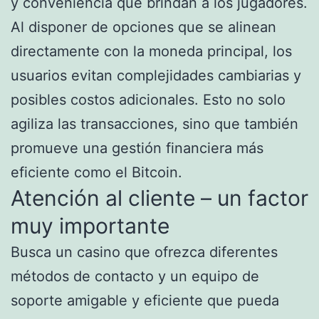
y conveniencia que brindan a los jugadores.
Al disponer de opciones que se alinean
directamente con la moneda principal, los
usuarios evitan complejidades cambiarias y
posibles costos adicionales. Esto no solo
agiliza las transacciones, sino que también
promueve una gestión financiera más
eficiente como el Bitcoin.
Atención al cliente – un factor
muy importante
Busca un casino que ofrezca diferentes
métodos de contacto y un equipo de
soporte amigable y eficiente que pueda