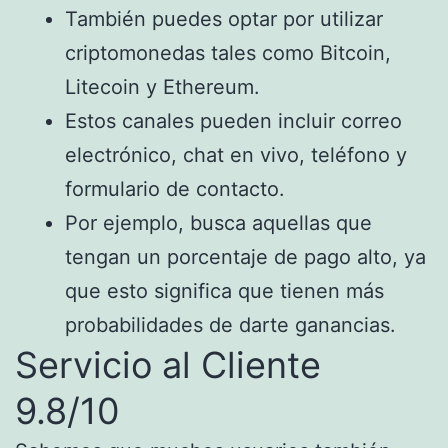
También puedes optar por utilizar
criptomonedas tales como Bitcoin,
Litecoin y Ethereum.
Estos canales pueden incluir correo
electrónico, chat en vivo, teléfono y
formulario de contacto.
Por ejemplo, busca aquellas que
tengan un porcentaje de pago alto, ya
que esto significa que tienen más
probabilidades de darte ganancias.
Servicio al Cliente
9.8/10