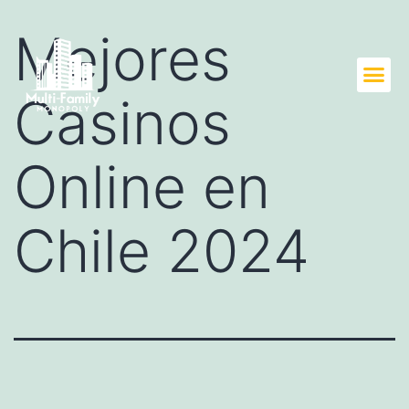
Mejores
Casinos
Online en
Chile 2024