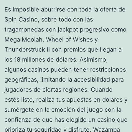
Es imposible aburrirse con toda la oferta de
Spin Casino, sobre todo con las
tragamonedas con jackpot progresivo como
Mega Moolah, Wheel of Wishes y
Thunderstruck II con premios que llegan a
los 18 millones de dólares. Asimismo,
algunos casinos pueden tener restricciones
geográficas, limitando la accesibilidad para
jugadores de ciertas regiones. Cuando
estés listo, realiza tus apuestas en dolares y
sumérgete en la emoción del juego con la
confianza de que has elegido un casino que
prioriza tu seguridad y disfrute. Wazamba