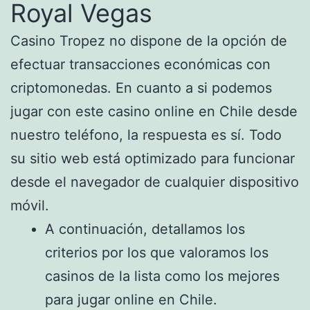
Royal Vegas
Casino Tropez no dispone de la opción de
efectuar transacciones económicas con
criptomonedas. En cuanto a si podemos
jugar con este casino online en Chile desde
nuestro teléfono, la respuesta es sí. Todo
su sitio web está optimizado para funcionar
desde el navegador de cualquier dispositivo
móvil.
A continuación, detallamos los
criterios por los que valoramos los
casinos de la lista como los mejores
para jugar online en Chile.