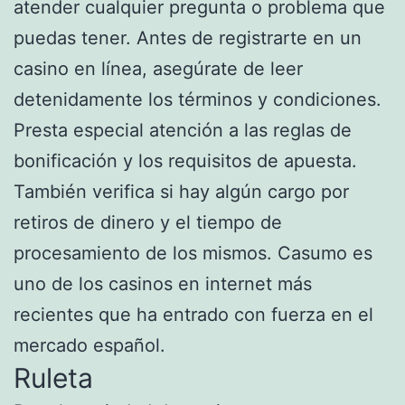
atender cualquier pregunta o problema que
puedas tener. Antes de registrarte en un
casino en línea, asegúrate de leer
detenidamente los términos y condiciones.
Presta especial atención a las reglas de
bonificación y los requisitos de apuesta.
También verifica si hay algún cargo por
retiros de dinero y el tiempo de
procesamiento de los mismos. Casumo es
uno de los casinos en internet más
recientes que ha entrado con fuerza en el
mercado español.
Ruleta