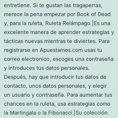
entretiene. Si te gustan las tragaperras,
merece la pena empezar por Book of Dead
y, para la ruleta, Ruleta Relámpago.|Es una
excelente manera de aprender estrategias y
tácticas nuevas mientras te diviertes. Para
registrarse en Apuestamos.com usas tu
correo electronico, escoges una contraseña
y introduces tus datos personales.
Después, hay que introducir tus datos de
contacto, unos datos personales, y elegir
un usuario y contraseña. Para aumentar tus
chances en la ruleta, usa estrategias como
la Martingala o la Fibonacci.|Su colección