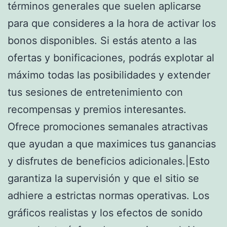
términos generales que suelen aplicarse
para que consideres a la hora de activar los
bonos disponibles. Si estás atento a las
ofertas y bonificaciones, podrás explotar al
máximo todas las posibilidades y extender
tus sesiones de entretenimiento con
recompensas y premios interesantes.
Ofrece promociones semanales atractivas
que ayudan a que maximices tus ganancias
y disfrutes de beneficios adicionales.|Esto
garantiza la supervisión y que el sitio se
adhiere a estrictas normas operativas. Los
gráficos realistas y los efectos de sonido