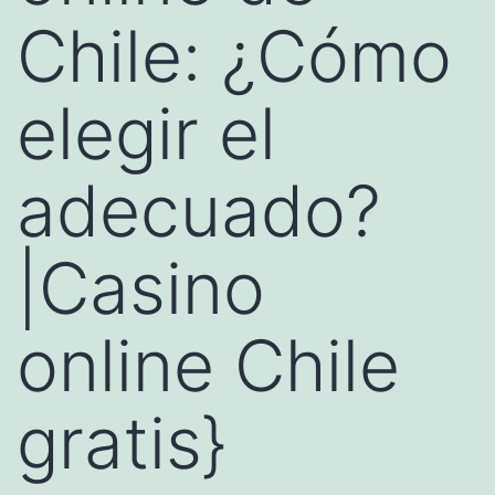
Chile: ¿Cómo
elegir el
adecuado?
|Casino
online Chile
gratis}