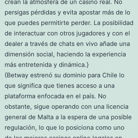
crean la atmósfera de un casino real. No
persigas pérdidas y evita apostar más de lo
que puedes permitirte perder. La posibilidad
de interactuar con otros jugadores y con el
dealer a través de chats en vivo añade una
dimensión social, haciendo la experiencia
más entretenida y dinámica.}
{Betway estrenó su dominio para Chile lo
que significa que tienes acceso a una
plataforma enfocada en el país. No
obstante, sigue operando con una licencia
general de Malta a la espera de una posible
regulación, lo que lo posiciona como uno