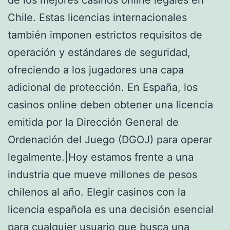
de los mejores casinos online legales en
Chile. Estas licencias internacionales
también imponen estrictos requisitos de
operación y estándares de seguridad,
ofreciendo a los jugadores una capa
adicional de protección. En España, los
casinos online deben obtener una licencia
emitida por la Dirección General de
Ordenación del Juego (DGOJ) para operar
legalmente.|Hoy estamos frente a una
industria que mueve millones de pesos
chilenos al año. Elegir casinos con la
licencia española es una decisión esencial
para cualquier usuario que busca una