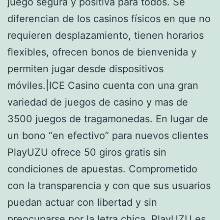
juego segura y positiva para todos. Se
diferencian de los casinos físicos en que no
requieren desplazamiento, tienen horarios
flexibles, ofrecen bonos de bienvenida y
permiten jugar desde dispositivos
móviles.|ICE Casino cuenta con una gran
variedad de juegos de casino y mas de
3500 juegos de tragamonedas. En lugar de
un bono “en efectivo” para nuevos clientes
PlayUZU ofrece 50 giros gratis sin
condiciones de apuestas. Comprometido
con la transparencia y con que sus usuarios
puedan actuar con libertad y sin
preocuparse por la letra chica, PlayUZU es