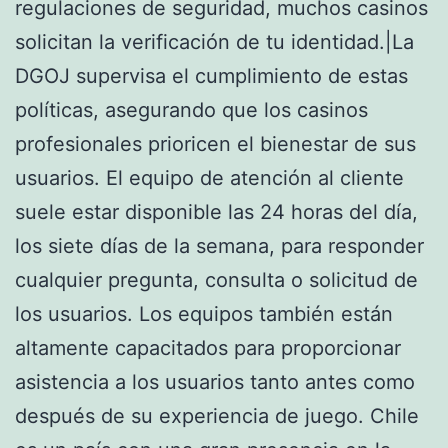
regulaciones de seguridad, muchos casinos
solicitan la verificación de tu identidad.|La
DGOJ supervisa el cumplimiento de estas
políticas, asegurando que los casinos
profesionales prioricen el bienestar de sus
usuarios. El equipo de atención al cliente
suele estar disponible las 24 horas del día,
los siete días de la semana, para responder
cualquier pregunta, consulta o solicitud de
los usuarios. Los equipos también están
altamente capacitados para proporcionar
asistencia a los usuarios tanto antes como
después de su experiencia de juego. Chile