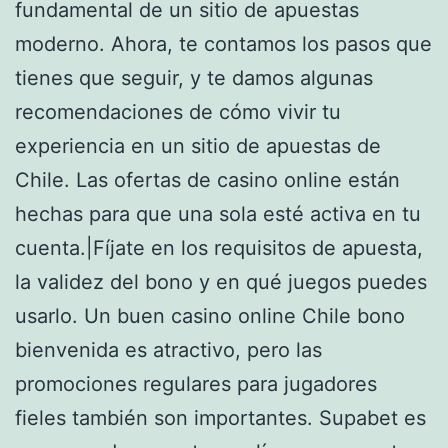
fundamental de un sitio de apuestas
moderno. Ahora, te contamos los pasos que
tienes que seguir, y te damos algunas
recomendaciones de cómo vivir tu
experiencia en un sitio de apuestas de
Chile. Las ofertas de casino online están
hechas para que una sola esté activa en tu
cuenta.|Fíjate en los requisitos de apuesta,
la validez del bono y en qué juegos puedes
usarlo. Un buen casino online Chile bono
bienvenida es atractivo, pero las
promociones regulares para jugadores
fieles también son importantes. Supabet es