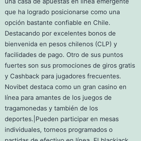
una casa de apuestas en línea emergente
que ha logrado posicionarse como una
opción bastante confiable en Chile.
Destacando por excelentes bonos de
bienvenida en pesos chilenos (CLP) y
facilidades de pago. Otro de sus puntos
fuertes son sus promociones de giros gratis
y Cashback para jugadores frecuentes.
Novibet destaca como un gran casino en
línea para amantes de los juegos de
tragamonedas y también de los
deportes.|Pueden participar en mesas
individuales, torneos programados o
partidas de efectivo en línea. El blackjack