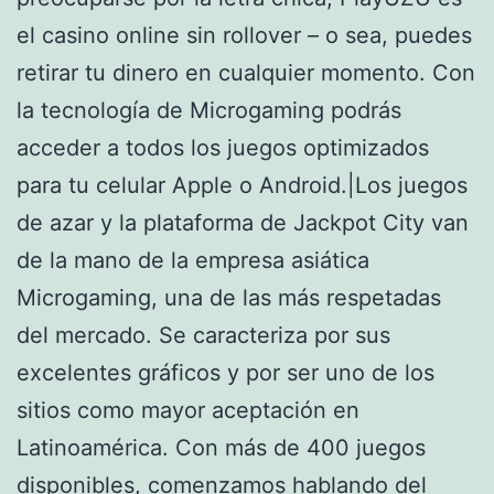
el casino online sin rollover – o sea, puedes
retirar tu dinero en cualquier momento. Con
la tecnología de Microgaming podrás
acceder a todos los juegos optimizados
para tu celular Apple o Android.|Los juegos
de azar y la plataforma de Jackpot City van
de la mano de la empresa asiática
Microgaming, una de las más respetadas
del mercado. Se caracteriza por sus
excelentes gráficos y por ser uno de los
sitios como mayor aceptación en
Latinoamérica. Con más de 400 juegos
disponibles, comenzamos hablando del