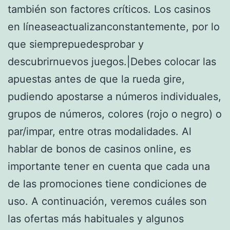
también son factores críticos. Los casinos
en líneaseactualizanconstantemente, por lo
que siemprepuedesprobar y
descubrirnuevos juegos.|Debes colocar las
apuestas antes de que la rueda gire,
pudiendo apostarse a números individuales,
grupos de números, colores (rojo o negro) o
par/impar, entre otras modalidades. Al
hablar de bonos de casinos online, es
importante tener en cuenta que cada una
de las promociones tiene condiciones de
uso. A continuación, veremos cuáles son
las ofertas más habituales y algunos