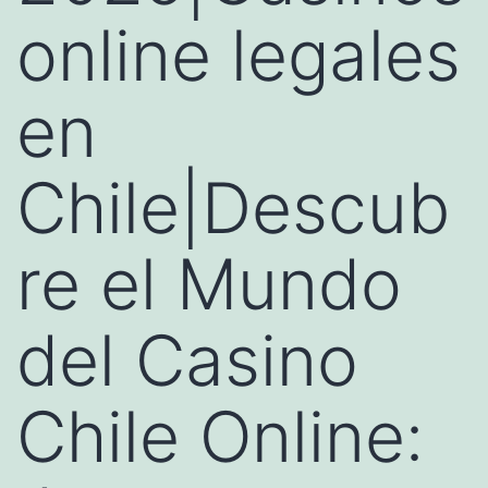
online legales
en
Chile|Descub
re el Mundo
del Casino
Chile Online: