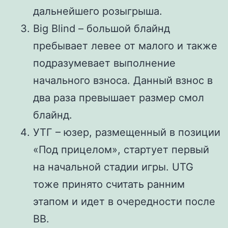
дальнейшего розыгрыша.
Big Blind – большой блайнд
пребывает левее от малого и также
подразумевает выполнение
начального взноса. Данный взнос в
два раза превышает размер смол
блайнд.
УТГ – юзер, размещенный в позиции
«Под прицелом», стартует первый
на начальной стадии игры. UTG
тоже принято считать ранним
этапом и идет в очередности после
BB.