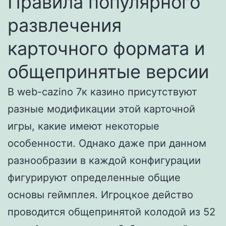
Правила популярного
развлечения
карточного формата и
общепринятые версии
В web-cazino 7к казино присутствуют
разные модификации этой карточной
игры, какие имеют некоторые
особенности. Однако даже при данном
разнообразии в каждой конфигурации
фигурируют определенные общие
основы геймплея. Игроцкое действо
проводится общепринятой колодой из 52