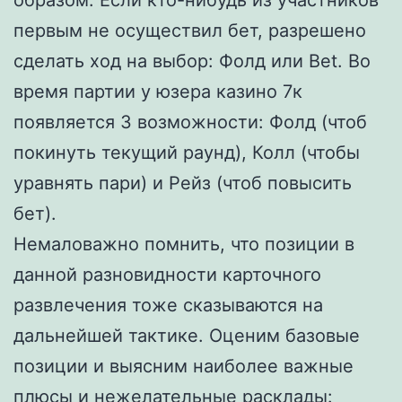
образом. Если кто-нибудь из участников
первым не осуществил бет, разрешено
сделать ход на выбор: Фолд или Bet. Во
время партии у юзера казино 7к
появляется 3 возможности: Фолд (чтоб
покинуть текущий раунд), Колл (чтобы
уравнять пари) и Рейз (чтоб повысить
бет).
Немаловажно помнить, что позиции в
данной разновидности карточного
развлечения тоже сказываются на
дальнейшей тактике. Оценим базовые
позиции и выясним наиболее важные
плюсы и нежелательные расклады: