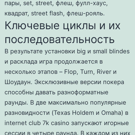
пары, set, street, флеш, фулл-хаус,
квадрат, street flash, флеш-рояль.
Ключевые циклы и их
последовательность
В результате установки big и small blindes
и расклада игра продолжается в
несколько этапов – Flop, Turn, River и
Шоудаун. Эксклюзивные версии покера
способны давать разноформатные
раунды. В две максимально популярные
разновидности (Texas Holdem и Omaha) в
internet club 7k casino запускают игорные
сессии в четыре раунда. В каждом из них