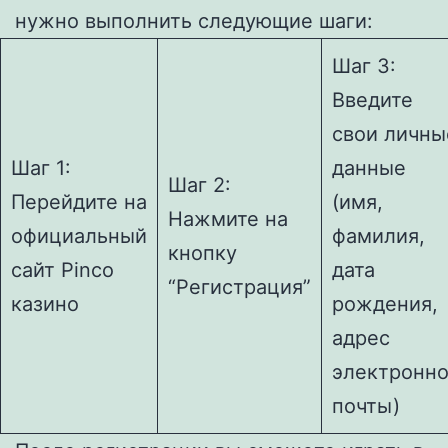
нужно выполнить следующие шаги:
Шаг 3:
Введите
свои личны
Шаг 1:
данные
Шаг 2:
Перейдите на
(имя,
Нажмите на
официальный
фамилия,
кнопку
сайт Pinco
дата
“Регистрация”
казино
рождения,
адрес
электронн
почты)