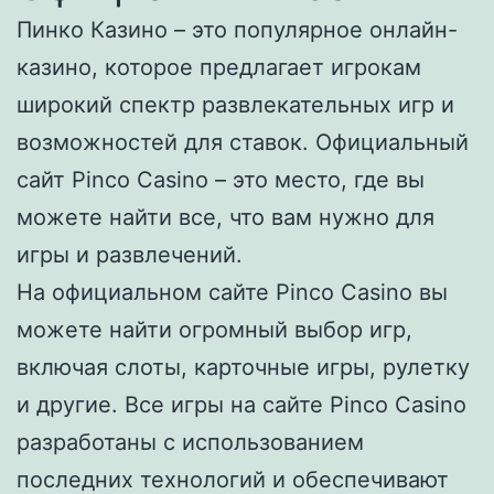
Пинко Казино – это популярное онлайн-
казино, которое предлагает игрокам
широкий спектр развлекательных игр и
возможностей для ставок. Официальный
сайт Pinco Casino – это место, где вы
можете найти все, что вам нужно для
игры и развлечений.
На официальном сайте Pinco Casino вы
можете найти огромный выбор игр,
включая слоты, карточные игры, рулетку
и другие. Все игры на сайте Pinco Casino
разработаны с использованием
последних технологий и обеспечивают