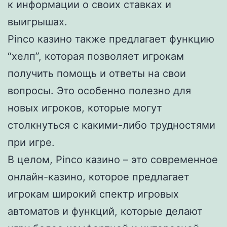
к информации о своих ставках и
выигрышах.
Pinco казино также предлагает функцию
“хелп”, которая позволяет игрокам
получить помощь и ответы на свои
вопросы. Это особенно полезно для
новых игроков, которые могут
столкнуться с какими-либо трудностями
при игре.
В целом, Pinco казино – это современное
онлайн-казино, которое предлагает
игрокам широкий спектр игровых
автоматов и функций, которые делают