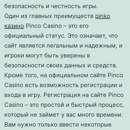
безопасность и честность игры.
Один из главных преимуществ
pinko
казино
Pinco Casino – это его
официальный статус. Это означает, что
сайт является легальным и надежным, и
игроки могут быть уверены в
безопасности своих данных и средств.
Кроме того, на официальном сайте Pinco
Casino есть возможность регистрации и
входа в игру. Регистрация на сайте Pinco
Casino – это простой и быстрый процесс,
который не займет у вас много времени.
Вам нужно только ввести некоторые