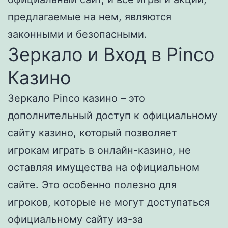
предлагаемые на нем, являются
законными и безопасными.
Зеркало и Вход в Pinco
Казино
Зеркало Pinco казино – это
дополнительный доступ к официальному
сайту казино, который позволяет
игрокам играть в онлайн-казино, не
оставляя имущества на официальном
сайте. Это особенно полезно для
игроков, которые не могут доступаться
официальному сайту из-за