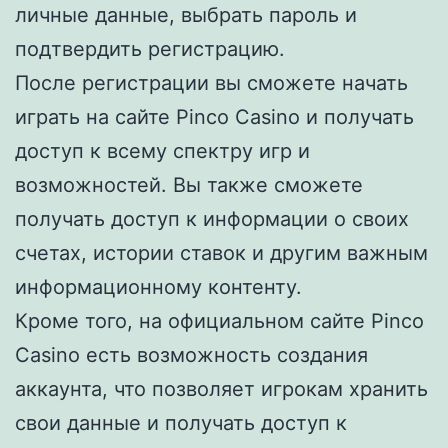
личные данные, выбрать пароль и
подтвердить регистрацию.
После регистрации вы сможете начать
играть на сайте Pinco Casino и получать
доступ к всему спектру игр и
возможностей. Вы также сможете
получать доступ к информации о своих
счетах, истории ставок и другим важным
информационному контенту.
Кроме того, на официальном сайте Pinco
Casino есть возможность создания
аккаунта, что позволяет игрокам хранить
свои данные и получать доступ к