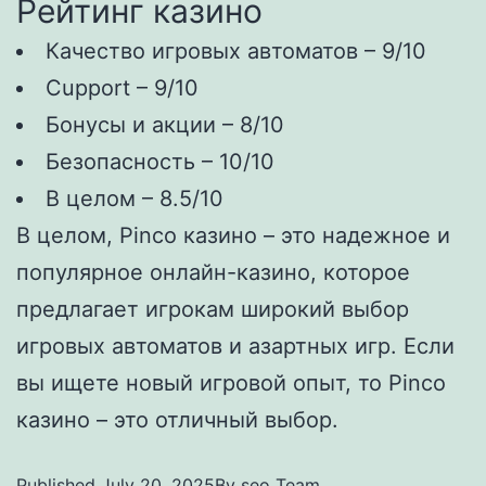
Рейтинг казино
Качество игровых автоматов – 9/10
Сupport – 9/10
Бонусы и акции – 8/10
Безопасность – 10/10
В целом – 8.5/10
В целом, Pinco казино – это надежное и
популярное онлайн-казино, которое
предлагает игрокам широкий выбор
игровых автоматов и азартных игр. Если
вы ищете новый игровой опыт, то Pinco
казино – это отличный выбор.
Published
July 20, 2025
By
seo Team