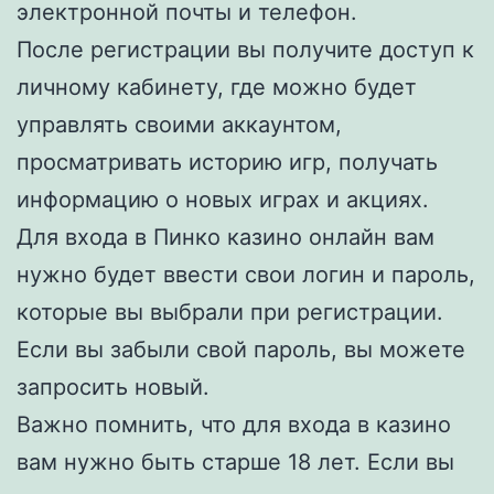
электронной почты и телефон.
После регистрации вы получите доступ к
личному кабинету, где можно будет
управлять своими аккаунтом,
просматривать историю игр, получать
информацию о новых играх и акциях.
Для входа в Пинко казино онлайн вам
нужно будет ввести свои логин и пароль,
которые вы выбрали при регистрации.
Если вы забыли свой пароль, вы можете
запросить новый.
Важно помнить, что для входа в казино
вам нужно быть старше 18 лет. Если вы