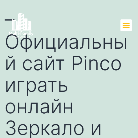
–
Официальны
й сайт Pinco
играть
онлайн
Зеркало и