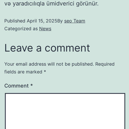
və yaradıcılıqla ümidverici görünür.
Published
April 15, 2025
By
seo Team
Categorized as
News
Leave a comment
Your email address will not be published.
Required
fields are marked
*
Comment
*