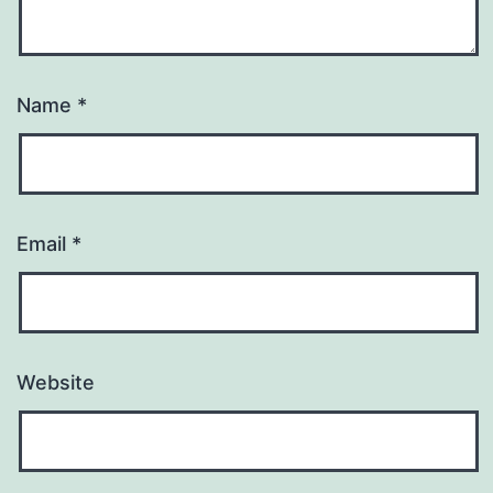
Name
*
Email
*
Website