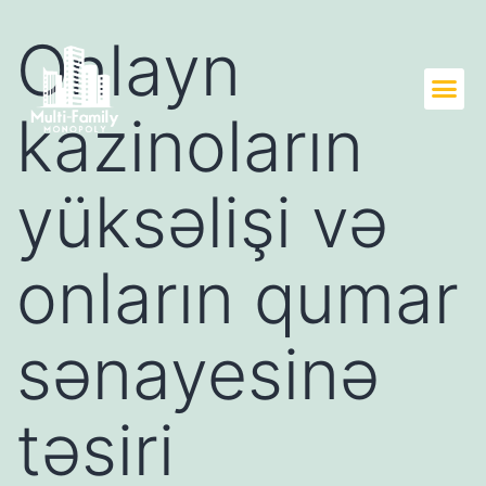
Onlayn
kazinoların
yüksəlişi və
onların qumar
sənayesinə
təsiri