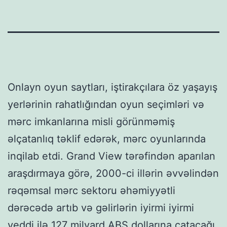
Onlayn oyun saytları, iştirakçılara öz yaşayış
yerlərinin rahatlığından oyun seçimləri və
mərc imkanlarına misli görünməmiş
əlçatanlıq təklif edərək, mərc oyunlarında
inqilab etdi. Grand View tərəfindən aparılan
araşdırmaya görə, 2000-ci illərin əvvəlindən
rəqəmsal mərc sektoru əhəmiyyətli
dərəcədə artıb və gəlirlərin iyirmi iyirmi
yeddi ilə 127 milyard ABŞ dollarına çatacağı