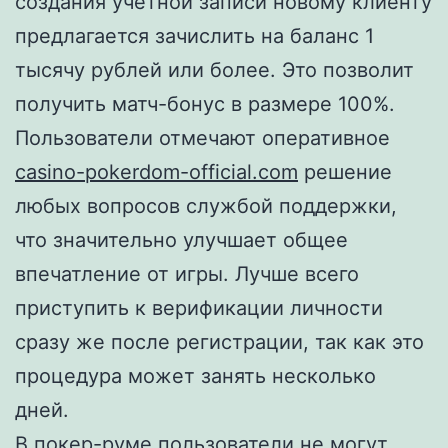
создания учетной записи новому клиенту
предлагается зачислить на баланс 1
тысячу рублей или более. Это позволит
получить матч-бонус в размере 100%.
Пользователи отмечают оперативное
casino-pokerdom-official.com
решение
любых вопросов службой поддержки,
что значительно улучшает общее
впечатление от игры. Лучше всего
приступить к верификации личности
сразу же после регистрации, так как это
процедура может занять несколько
дней.
В покер-руме пользователи не могут