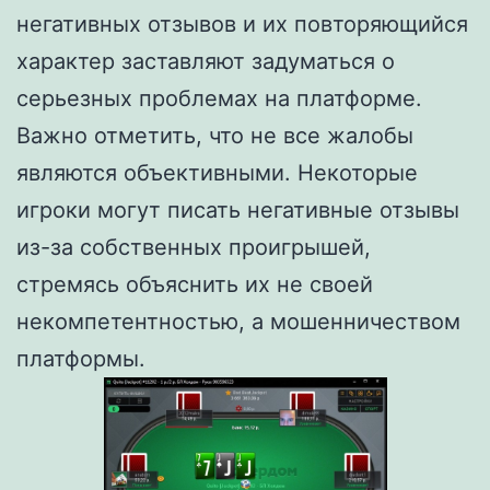
негативных отзывов и их повторяющийся
характер заставляют задуматься о
серьезных проблемах на платформе.
Важно отметить, что не все жалобы
являются объективными. Некоторые
игроки могут писать негативные отзывы
из-за собственных проигрышей,
стремясь объяснить их не своей
некомпетентностью, а мошенничеством
платформы.