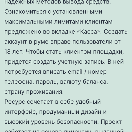
надежных методов вывода средств.
Ознакомиться с установленными
максимальными лимитами клиентам
предложено во вкладке «Касса». Создать
аккаунт в руме вправе пользователи от
18 лет. Чтобы стать клиентом площадки,
придется создать учетную запись. В ней
потребуется вписать email / номер
телефона, пароль, валюту баланса,
страну проживания.
Ресурс сочетает в себе удобный
интерфейс, продуманный дизайн и
высокий уровень безопасности. Проект
работает на основе лицензии, выданной