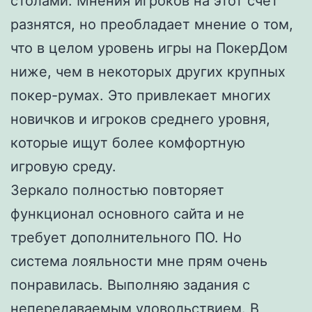
столами. Мнения игроков на этот счет
разнятся, но преобладает мнение о том,
что в целом уровень игры на ПокерДом
ниже, чем в некоторых других крупных
покер-румах. Это привлекает многих
новичков и игроков среднего уровня,
которые ищут более комфортную
игровую среду.
Зеркало полностью повторяет
функционал основного сайта и не
требует дополнительного ПО. Но
система лояльности мне прям очень
понравилась. Выполняю задания с
непередаваемым удовольствием. В