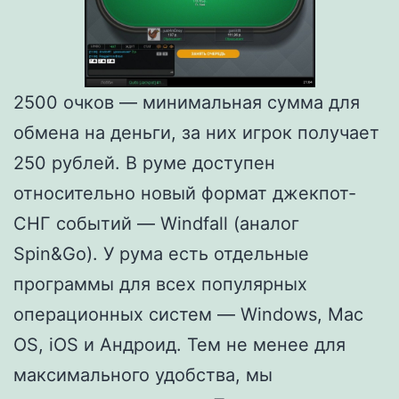
2500 очков — минимальная сумма для
обмена на деньги, за них игрок получает
250 рублей. В руме доступен
относительно новый формат джекпот-
СНГ событий — Windfall (аналог
Spin&Go). У рума есть отдельные
программы для всех популярных
операционных систем — Windows, Mac
OS, iOS и Андроид. Тем не менее для
максимального удобства, мы