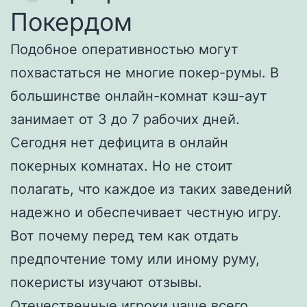
Покердом
Подобное оперативностью могут
похвастаться не многие покер-румы. В
большинстве онлайн-комнат кэш-аут
занимает от 3 до 7 рабочих дней.
Сегодня нет дефицита в онлайн
покерных комнатах. Но не стоит
полагать, что каждое из таких заведений
надежно и обеспечивает честную игру.
Вот почему перед тем как отдать
предпочтение тому или иному руму,
покеристы изучают отзывы.
Отечественные игроки чаще всего