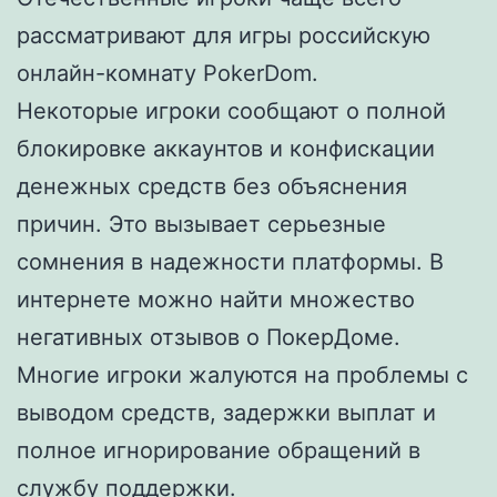
рассматривают для игры российскую
онлайн-комнату PokerDom.
Некоторые игроки сообщают о полной
блокировке аккаунтов и конфискации
денежных средств без объяснения
причин. Это вызывает серьезные
сомнения в надежности платформы. В
интернете можно найти множество
негативных отзывов о ПокерДоме.
Многие игроки жалуются на проблемы с
выводом средств, задержки выплат и
полное игнорирование обращений в
службу поддержки.