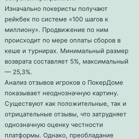
Изначально покеристы получают
рейкбек по системе «100 шагов к
миллиону». Продвижение по ним
происходит по мере оплаты сборов в
кеше и турнирах. Минимальный размер
возврата составляет 5%, максимальный
— 25,3%.
Анализ отзывов игроков о ПокерДоме
показывает неоднозначную картину.
Существуют как положительные, так и
отрицательные отзывы, что затрудняет
однозначную оценку честности
платформы. Однако, преобладание