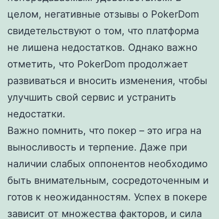
целом, негативные отзывы о PokerDom
свидетельствуют о том, что платформа
не лишена недостатков. Однако важно
отметить, что PokerDom продолжает
развиваться и вносить изменения, чтобы
улучшить свой сервис и устранить
недостатки.
Важно помнить, что покер – это игра на
выносливость и терпение. Даже при
наличии слабых оппонентов необходимо
быть внимательным, сосредоточенным и
готов к неожиданностям. Успех в покере
зависит от множества факторов, и сила