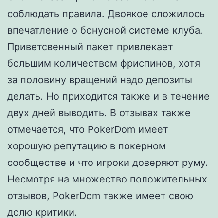
соблюдать правила. Двоякое сложилось
впечатление о бонусной системе клуба.
Приветсвенный пакет привлекает
большим количеством фриспинов, хотя
за половину вращений надо депозиты
делать. Но приходится также и в течение
двух дней выводить. В отзывах также
отмечается, что PokerDom имеет
хорошую репутацию в покерном
сообществе и что игроки доверяют руму.
Несмотря на множество положительных
отзывов, PokerDom также имеет свою
долю критики.