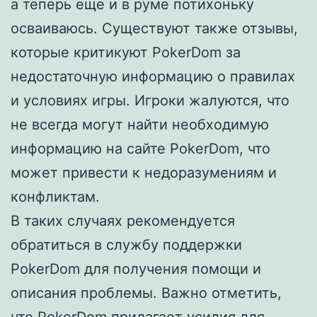
а теперь еще и в руме потихоньку
осваиваюсь. Существуют также отзывы,
которые критикуют PokerDom за
недостаточную информацию о правилах
и условиях игры. Игроки жалуются, что
не всегда могут найти необходимую
информацию на сайте PokerDom, что
может привести к недоразумениям и
конфликтам.
В таких случаях рекомендуется
обратиться в службу поддержки
PokerDom для получения помощи и
описания проблемы. Важно отметить,