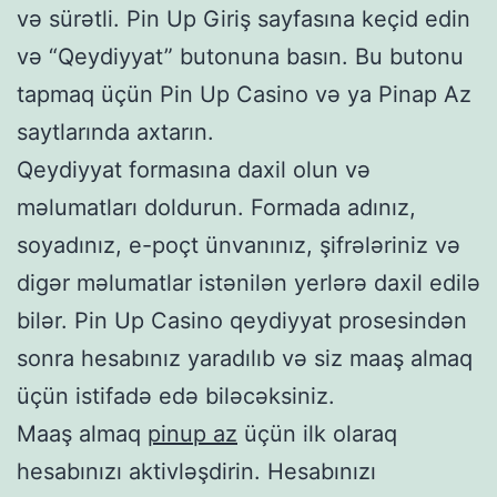
və sürətli. Pin Up Giriş sayfasına keçid edin
və “Qeydiyyat” butonuna basın. Bu butonu
tapmaq üçün Pin Up Casino və ya Pinap Az
saytlarında axtarın.
Qeydiyyat formasına daxil olun və
məlumatları doldurun. Formada adınız,
soyadınız, e-poçt ünvanınız, şifrələriniz və
digər məlumatlar istənilən yerlərə daxil edilə
bilər. Pin Up Casino qeydiyyat prosesindən
sonra hesabınız yaradılıb və siz maaş almaq
üçün istifadə edə biləcəksiniz.
Maaş almaq
pinup az
üçün ilk olaraq
hesabınızı aktivləşdirin. Hesabınızı