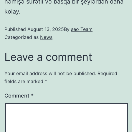
həmişə sürətli və basqa bir şeylərdən daha
kolay.
Published
August 13, 2025
By
seo Team
Categorized as
News
Leave a comment
Your email address will not be published.
Required
fields are marked
*
Comment
*