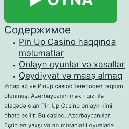
Содержимое
Pin Up Casino haqqında
məlumatlar
Onlayn oyunlar və xasallar
Qeydiyyat və maaş almaq
Pinap az və Pinup casino tərəfindən təqdim
olunmuş, Azərbaycanın məxfi qızı ilə
əlaqədə olan Pin Up Casino onlayn kimi
əhatə edilir. Bu casino, Azərbaycanlılar
üçün ən yaxşı və ən müraciətli oyunlarla