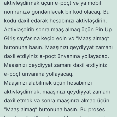
aktivləşdirmək üçün e-poçt və ya mobil
nömrənizə göndəriləcək bir kod olacaq. Bu
kodu daxil edərək hesabınızı aktivləşdirin.
Activləşdirib sonra maaş almaq üçün Pin Up
Giriş sayfasına keçid edin və “Maaş almaq”
butonuna basın. Maaşınızı qeydiyyat zamanı
daxil etdiyiniz e-poçt ünvanına yollayacaq.
Maaşınızı qeydiyyat zamanı daxil etdiyiniz
e-poçt ünvanına yollayacaq.
Maaşınızı alabilmək üçün hesabınızı
aktivləşdirmək, maaşınızı qeydiyyat zamanı
daxil etmək və sonra maaşınızı almaq üçün
“Maaş almaq” butonuna basın. Bu proses