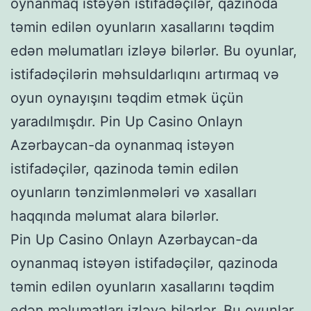
oynanmaq istəyən istifadəçilər, qazinoda
təmin edilən oyunların xasallarını təqdim
edən məlumatları izləyə bilərlər. Bu oyunlar,
istifadəçilərin məhsuldarlıqını artırmaq və
oyun oynayışını təqdim etmək üçün
yaradılmışdır. Pin Up Casino Onlayn
Azərbaycan-da oynanmaq istəyən
istifadəçilər, qazinoda təmin edilən
oyunların tənzimlənmələri və xasalları
haqqında məlumat alara bilərlər.
Pin Up Casino Onlayn Azərbaycan-da
oynanmaq istəyən istifadəçilər, qazinoda
təmin edilən oyunların xasallarını təqdim
edən məlumatları izləyə bilərlər. Bu oyunlar,