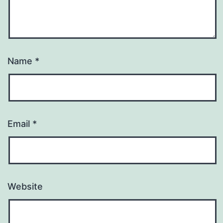
Name
*
Email
*
Website