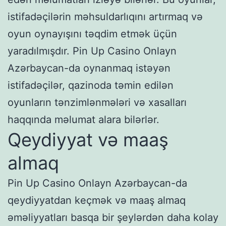
istifadəçilərin məhsuldarlıqını artırmaq və
oyun oynayışını təqdim etmək üçün
yaradılmışdır. Pin Up Casino Onlayn
Azərbaycan-da oynanmaq istəyən
istifadəçilər, qazinoda təmin edilən
oyunların tənzimlənmələri və xasalları
haqqında məlumat alara bilərlər.
Qeydiyyat və maaş
almaq
Pin Up Casino Onlayn Azərbaycan-da
qeydiyyatdan keçmək və maaş almaq
əməliyyatları basqa bir şeylərdən daha kolay