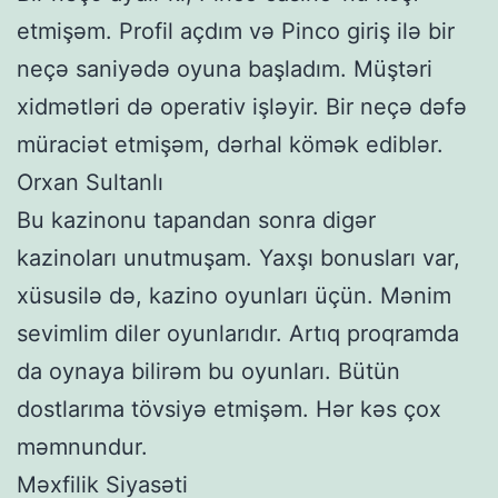
etmişəm. Profil açdım və Pinco giriş ilə bir
neçə saniyədə oyuna başladım. Müştəri
xidmətləri də operativ işləyir. Bir neçə dəfə
müraciət etmişəm, dərhal kömək ediblər.
Orxan Sultanlı
Bu kazinonu tapandan sonra digər
kazinoları unutmuşam. Yaxşı bonusları var,
xüsusilə də, kazino oyunları üçün. Mənim
sevimlim diler oyunlarıdır. Artıq proqramda
da oynaya bilirəm bu oyunları. Bütün
dostlarıma tövsiyə etmişəm. Hər kəs çox
məmnundur.
Məxfilik Siyasəti