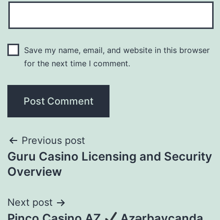
Save my name, email, and website in this browser
for the next time I comment.
Previous post
Guru Casino Licensing and Security
Overview
Next post
Pinco Casino AZ
Azərbaycanda