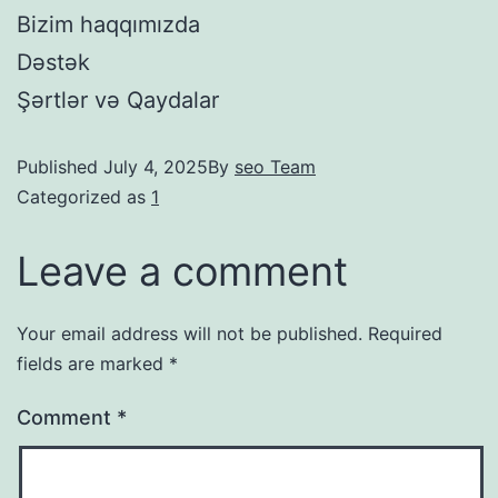
Bizim haqqımızda
Dəstək
Şərtlər və Qaydalar
Published
July 4, 2025
By
seo Team
Categorized as
1
Leave a comment
Your email address will not be published.
Required
fields are marked
*
Comment
*