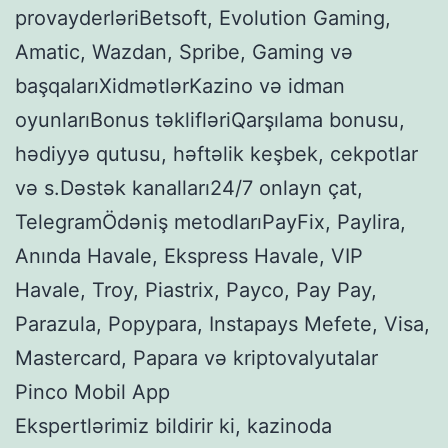
provayderləriBetsoft, Evolution Gaming,
Amatic, Wazdan, Spribe, Gaming və
başqalarıXidmətlərKazino və idman
oyunlarıBonus təklifləriQarşılama bonusu,
hədiyyə qutusu, həftəlik keşbek, cekpotlar
və s.Dəstək kanalları24/7 onlayn çat,
TelegramÖdəniş metodlarıPayFix, Paylira,
Anında Havale, Ekspress Havale, VIP
Havale, Troy, Piastrix, Payco, Pay Pay,
Parazula, Popypara, Instapays Mefete, Visa,
Mastercard, Papara və kriptovalyutalar
Pinco Mobil App
Ekspertlərimiz bildirir ki, kazinoda