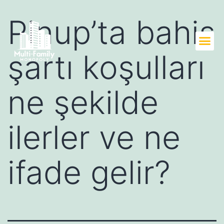
Pinup’ta bahis
şartı koşulları
ne şekilde
ilerler ve ne
ifade gelir?