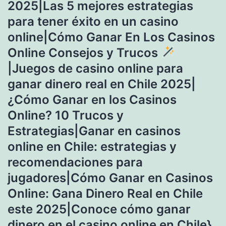
2025|Las 5 mejores estrategias
para tener éxito en un casino
online|Cómo Ganar En Los Casinos
Online Consejos y Trucos
|Juegos de casino online para
ganar dinero real en Chile 2025|
¿Cómo Ganar en los Casinos
Online? 10 Trucos y
Estrategias|Ganar en casinos
online en Chile: estrategias y
recomendaciones para
jugadores|Cómo Ganar en Casinos
Online: Gana Dinero Real en Chile
este 2025|Conoce cómo ganar
dinero en el casino online en Chile}