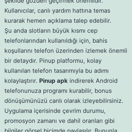
şekilde gözden geçirmek önemlidir.
Kullanıcılar, canlı yardım hattına temas
kurarak hemen açıklama talep edebilir.
Şu anda slotların büyük kısmı cep
telefonlarından kullanıldığı için, bahis
koşullarını telefon üzerinden izlemek önemli
bir detaydır. Pinup platformu, kolay
kullanılan telefon tasarımıyla bu adımı
kolaylaştırır.
Pinup apk
indirerek Android
telefonunuza programı kurabilir, bonus
dönüşümünüzü canlı olarak izleyebilirsiniz.
Uygulama içerisinde çevrim durumu,
promosyon zamanı ve dahil oranları gibi
bilgiler görsel biçimde paylaşılır. Bununla