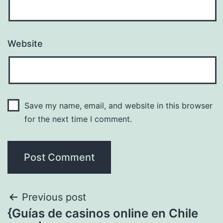
Website
Save my name, email, and website in this browser
for the next time I comment.
Previous post
{Guías de casinos online en Chile