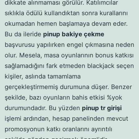
dikkate alınmaması görülür. Katılımcılar
sıklıkla ödülü kullandıktan sonra kurallarını
okumadan hemen başlamaya devam eder.
Bu da ileride
pinup bakiye çekme
başvurusu yapılırken engel çıkmasına neden
olur. Mesela, masa oyunlarının bonus katkısı
sağlamadığını fark etmeden blackjack seçen
kişiler, aslında tamamlama
gerçekleştirmemiş durumuna düşer. Benzer
şekilde, bazı oyunların bahis etkisi %yok
durumundadır. Bu yüzden
pinup tr girişi
işlemi ardından, hesap panelinden mevcut
promosyonun katkı oranlarını ayrıntılı