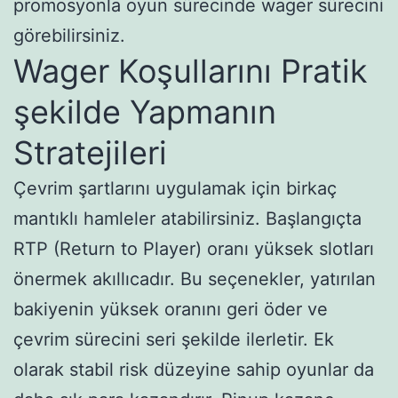
promosyonla oyun sürecinde wager sürecini
görebilirsiniz.
Wager Koşullarını Pratik
şekilde Yapmanın
Stratejileri
Çevrim şartlarını uygulamak için birkaç
mantıklı hamleler atabilirsiniz. Başlangıçta
RTP (Return to Player) oranı yüksek slotları
önermek akıllıcadır. Bu seçenekler, yatırılan
bakiyenin yüksek oranını geri öder ve
çevrim sürecini seri şekilde ilerletir. Ek
olarak stabil risk düzeyine sahip oyunlar da