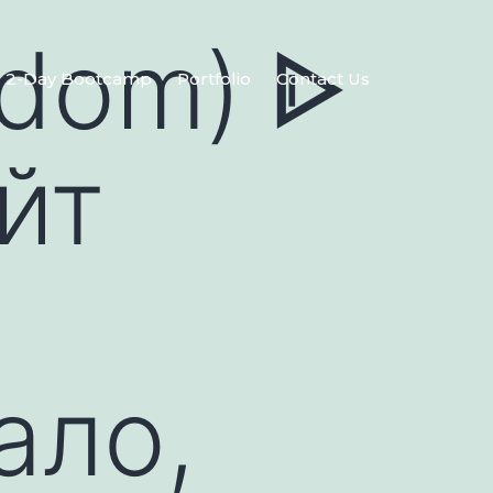
dom) ᐈ
2-Day Bootcamp
Portfolio
Contact Us
йт
ало,