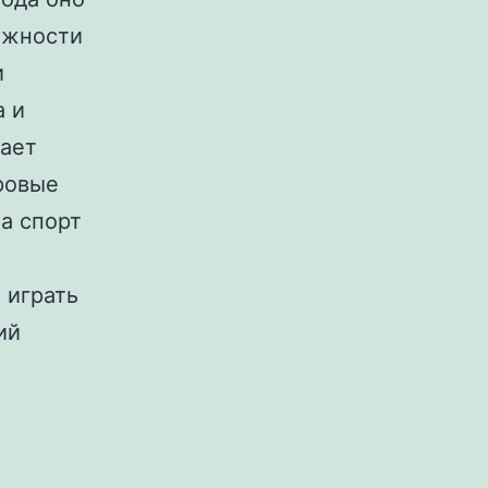
ожности
и
а и
вает
ровые
а спорт
 играть
ий