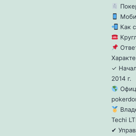
Поке
Моби
Как с
Кругл
Ответ
Характе
✓ Нача
2014 г.
Офиц
pokerd
Владе
Techi LT
✔ Упра