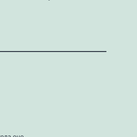
года оно