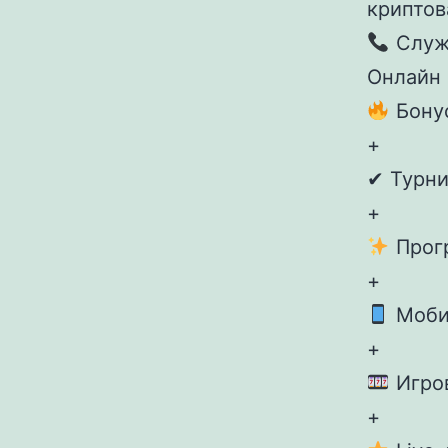
криптов
Служ
Онлайн 
Бонус
+
✔ Турн
+
Прог
+
Мобил
+
Игро
+