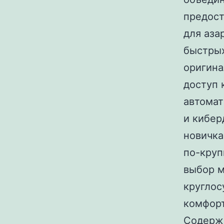
предост
для аза
быстрых
оригина
доступ 
автомат
и кибер
новичка
по-круп
выбор м
круглос
комфорт
Содерж