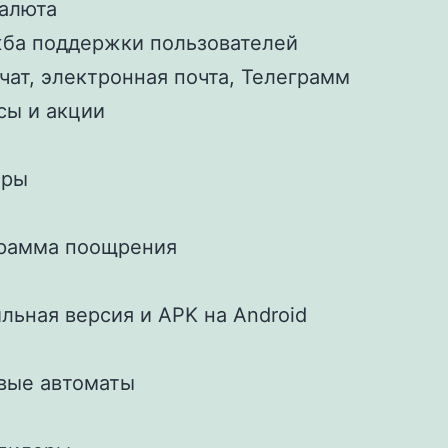
алюта
ба поддержки пользователей
чат, электронная почта, Телеграмм
ы и акции
иры
рамма поощрения
ьная версия и APK на Android
вые автоматы