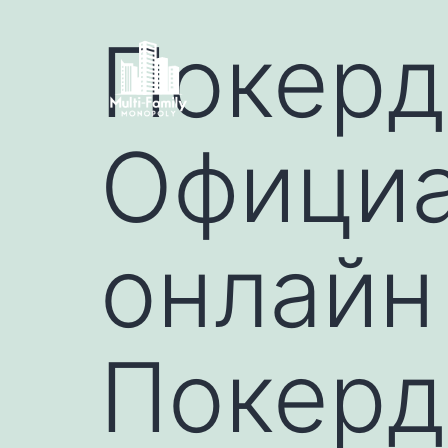
Покерд
Официа
онлайн
Покерд