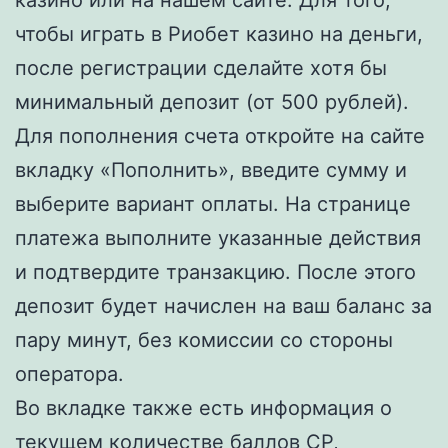
казино или на нашем сайте. Для того,
чтобы играть в Риобет казино на деньги,
после регистрации сделайте хотя бы
минимальный депозит (от 500 рублей).
Для пополнения счета откройте на сайте
вкладку «Пополнить», введите сумму и
выберите вариант оплаты. На странице
платежа выполните указанные действия
и подтвердите транзакцию. После этого
депозит будет начислен на ваш баланс за
пару минут, без комиссии со стороны
оператора.
Во вкладке также есть информация о
текущем количестве баллов CP,