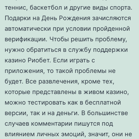
теннис, баскетбол и другие виды спорта.
Подарки на День Рождения зачисляются
автоматически при условии пройденной
верификации. Чтобы решить проблему,
нужно обратиться в службу поддержки
казино Риобет. Если играть с
приложения, то такой проблемы не
будет. Все развлечения, кроме тех,
которые представлены в живом казино,
можно тестировать как в бесплатной
версии, так и на деньги. В большинстве
случаев комментарии пишутся под
влиянием личных эмоций, значит, они не