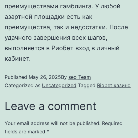
преимуществами гэмблинга. У любой
азартной площадки есть как
преимущества, так и недостатки. После
удачного завершения всех шагов,
выполняется в Риобет вход в личный
кабинет.
Published
May 26, 2025
By
seo Team
Categorized as
Uncategorized
Tagged
Riobet казино
Leave a comment
Your email address will not be published.
Required
fields are marked
*