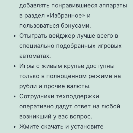
добавлять понравившиеся аппараты
в раздел «Избранное» и
пользоваться бонусами.
Отыграть вейджер лучше всего в
специально подобранных игровых
автоматах.
Игры с живым крупье доступны
только в полноценном режиме на
рубли и прочие валюты.
Сотрудники техподдержки
оперативно дадут ответ на любой
возникший у вас вопрос.
Жмите скачать и установите