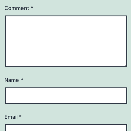
Comment
*
Name
*
Email
*