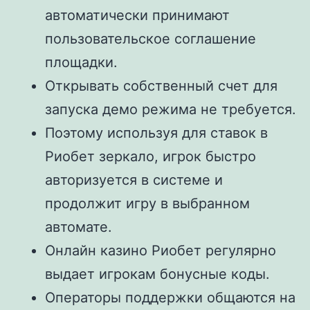
автоматически принимают
пользовательское соглашение
площадки.
Открывать собственный счет для
запуска демо режима не требуется.
Поэтому используя для ставок в
Риобет зеркало, игрок быстро
авторизуется в системе и
продолжит игру в выбранном
автомате.
Онлайн казино Риобет регулярно
выдает игрокам бонусные коды.
Операторы поддержки общаются на