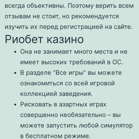
всегда объективны. Поэтому верить всем
отзывам не стоит, но рекомендуется
изучить их перед регистрацией на сайте.
Риобет казино
Она не занимает много места и не
имеет высоких требований в ОС.
В разделе “Все игры” вы можете
ознакомиться со всей игровой
коллекцией заведения.
Рисковать в азартных играх
совершенно необязательно – вы
можете запустить любой симулятор
в бесплатном режиме.