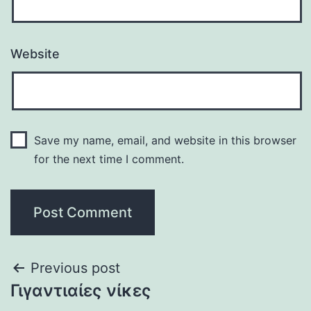
Website
Save my name, email, and website in this browser
for the next time I comment.
Previous post
Γιγαντιαίες νίκες