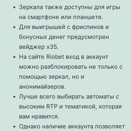
Зеркала также доступны для игры
на смартфоне или планшете.
Для выигрышей с фриспинов и
бонусных денег предусмотрен
вейджер х35.
На сайте Riobet вход в аккаунт
можно разблокировать не только с
помощью зеркал, но и
анонимайзеров.
Лучше всего выбирать автоматы с
высоким RTP и тематикой, которая
вам нравится.
Однако наличие аккаунта позволяет