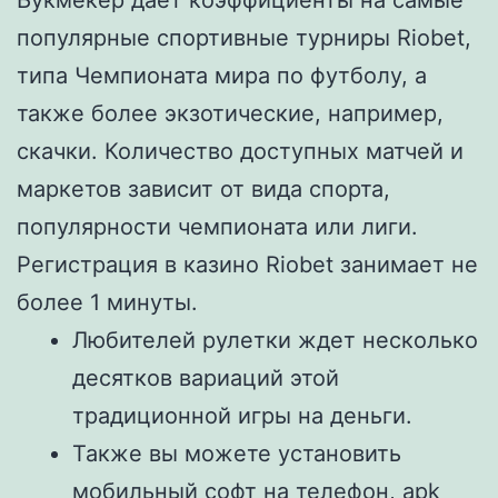
Букмекер дает коэффициенты на самые
популярные спортивные турниры Riobet,
типа Чемпионата мира по футболу, а
также более экзотические, например,
скачки. Количество доступных матчей и
маркетов зависит от вида спорта,
популярности чемпионата или лиги.
Регистрация в казино Riobet занимает не
более 1 минуты.
Любителей рулетки ждет несколько
десятков вариаций этой
традиционной игры на деньги.
Также вы можете установить
мобильный софт на телефон, apk