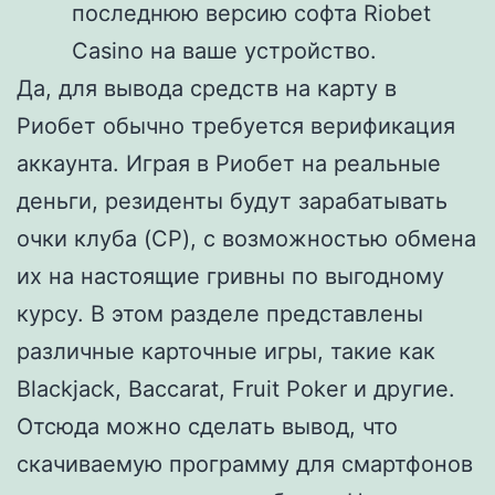
последнюю версию софта Riobet
Casino на ваше устройство.
Да, для вывода средств на карту в
Риобет обычно требуется верификация
аккаунта. Играя в Риобет на реальные
деньги, резиденты будут зарабатывать
очки клуба (CP), с возможностью обмена
их на настоящие гривны по выгодному
курсу. В этом разделе представлены
различные карточные игры, такие как
Blackjack, Baccarat, Fruit Poker и другие.
Отсюда можно сделать вывод, что
скачиваемую программу для смартфонов