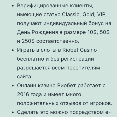
Верифицированные клиенты,
имеющие статус Classic, Gold, VIP,
получают индивидуальный бонус на
День Рождения в размере 10$, 50$
и 250$ соответственно.
Играть в слоты в Riobet Casino
бесплатно и без регистрации
разрешается всем посетителям
сайта.
Онлайн казино Риобет работает с
2016 года и имеет много
положительных отзывов от игроков.
Сделать это можно посредством e-