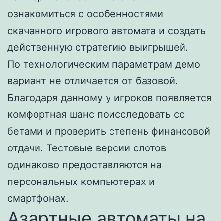
ознакомиться с особенностями
скачанного игрового автомата и создать
действенную стратегию выигрышей.
По технологическим параметрам демо
вариант не отличается от базовой.
Благодаря данному у игроков появляется
комфортная шанс поисследовать со
бетами и проверить степень финансовой
отдачи. Тестовые версии слотов
одинаково предоставляются на
персональных компьютерах и
смартфонах.
Азартные автоматы на