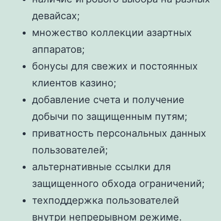
девайсах;
множество коллекции азартных
аппаратов;
бонусы для свежих и постоянных
клиентов казино;
добавление счета и получение
добычи по защищенным путям;
приватность персональных данных
пользователей;
альтернативные ссылки для
защищенного обхода ограничений;
техподдержка пользователей
внутри непрерывном режиме.