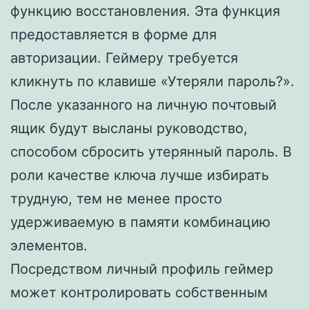
функцию восстановления. Эта функция
предоставляется в форме для
авторизации. Геймеру требуется
кликнуть по клавише «Утеряли пароль?».
После указанного на личную почтовый
ящик будут высланы руководство,
способом сбросить утерянный пароль. В
роли качестве ключа лучше избирать
трудную, тем не менее просто
удерживаемую в памяти комбинацию
элементов.
Посредством личный профиль геймер
может контролировать собственным