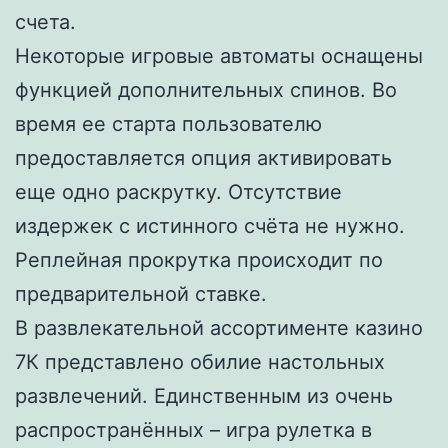
счета.
Некоторые игровые автоматы оснащены
функцией дополнительных спинов. Во
время ее старта пользователю
предоставляется опция активировать
еще одно раскрутку. Отсутствие
издержек с истинного счёта не нужно.
Реплейная прокрутка происходит по
предварительной ставке.
В развлекательной ассортименте казино
7К представлено обилие настольных
развлечений. Единственным из очень
распространённых – игра рулетка в