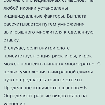
обычных и специальных символов. На
любой иконки установлены
индивидуальные факторы. Выплата
рассчитывается путем умножения
выигрышного множителя к сделанную
ставку.
В случае, если внутри слоте
присутствует опция риск-игры, игрок
может повысить выплату многократно. С
целью умножения выигранной суммы
нужно предлагать точные ответы.
Предельное количество шансов – 5.
Определяют разные видов этапа на
удвоение: