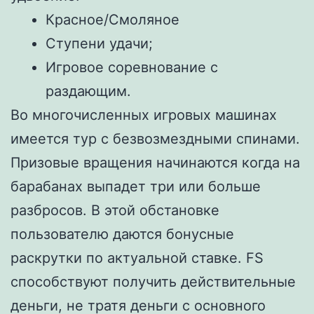
Красное/Смоляное
Ступени удачи;
Игровое соревнование с
раздающим.
Во многочисленных игровых машинах
имеется тур с безвозмездными спинами.
Призовые вращения начинаются когда на
барабанах выпадет три или больше
разбросов. В этой обстановке
пользователю даются бонусные
раскрутки по актуальной ставке. FS
способствуют получить действительные
деньги, не тратя деньги с основного