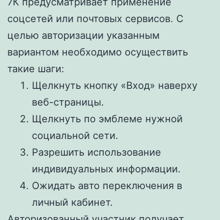
7К предусматривает применение
соцсетей или почтовых сервисов. С
целью авторизации указанным
вариантом необходимо осуществить
такие шаги:
Щелкнуть кнопку «Вход» наверху
веб-страницы.
Щелкнуть по эмблеме нужной
социальной сети.
Разрешить использование
индивидуальных информации.
Ожидать авто переключения в
личный кабинет.
Авторизованный участник получает