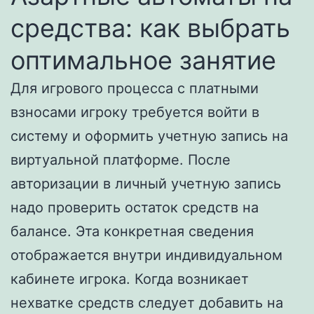
средства: как выбрать
оптимальное занятие
Для игрового процесса с платными
взносами игроку требуется войти в
систему и оформить учетную запись на
виртуальной платформе. После
авторизации в личный учетную запись
надо проверить остаток средств на
балансе. Эта конкретная сведения
отображается внутри индивидуальном
кабинете игрока. Когда возникает
нехватке средств следует добавить на