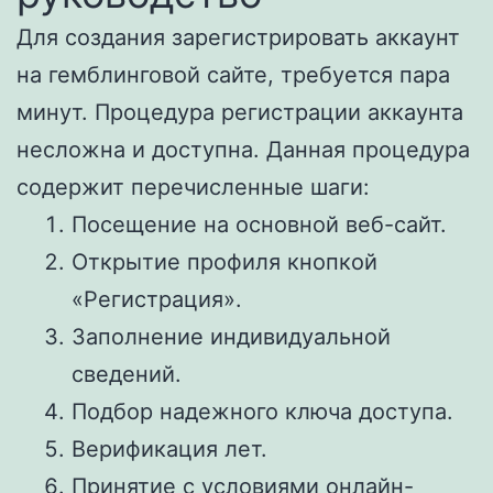
Для создания зарегистрировать аккаунт
на гемблинговой сайте, требуется пара
минут. Процедура регистрации аккаунта
несложна и доступна. Данная процедура
содержит перечисленные шаги:
Посещение на основной веб-сайт.
Открытие профиля кнопкой
«Регистрация».
Заполнение индивидуальной
сведений.
Подбор надежного ключа доступа.
Верификация лет.
Принятие с условиями онлайн-