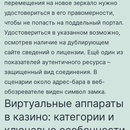
перемещения на новое зеркало нужно
удостовериться в его правомерности,
чтобы не попасть на поддельный портал.
Удостовериться в указанном возможно,
осмотрев наличие на дублирующем
сайте сведений о лицензии. Ещё один из
показателей аутентичного ресурса –
защищенный вид соединения. В
сценарии около адрес-бара в веб-
обозревателе виден символ замка.
Виртуальные аппараты
в казино: категории и