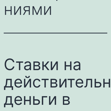
ниями
Ставки на
действитель
деньги в