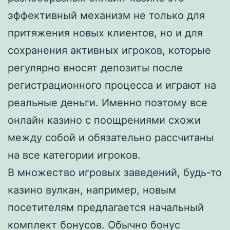
эффективный механизм не только для
притяжения новых клиентов, но и для
сохранения активных игроков, которые
регулярно вносят депозиты после
регистрационного процесса и играют на
реальные деньги. Именно поэтому все
онлайн казино с поощрениями схожи
между собой и обязательно рассчитаны
на все категории игроков.
В множество игровых заведений, будь-то
казино вулкан, например, новым
посетителям предлагается начальный
комплект бонусов. Обычно бонус