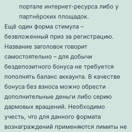
портале интернет-ресурса либо у
партнёрских площадок.
Ещё один форма стимула –
безвложенный приз за регистрацию.
Название заголовок говорит
самостоятельно – для добычи
бездепозитного бонуса не требуется
пополнять баланс аккаунта. В качестве
бонуса без взноса можно обрести
дополнительные деньги либо серию
дармовых вращений. Необходимо
учесть, что для данного формата
вознаграждений применяются лимиты не