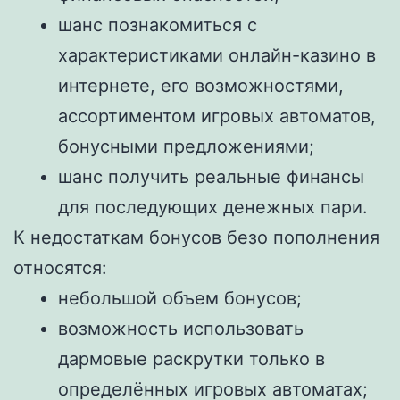
шанс познакомиться с
характеристиками онлайн-казино в
интернете, его возможностями,
ассортиментом игровых автоматов,
бонусными предложениями;
шанс получить реальные финансы
для последующих денежных пари.
К недостаткам бонусов безо пополнения
относятся:
небольшой объем бонусов;
возможность использовать
дармовые раскрутки только в
определённых игровых автоматах;