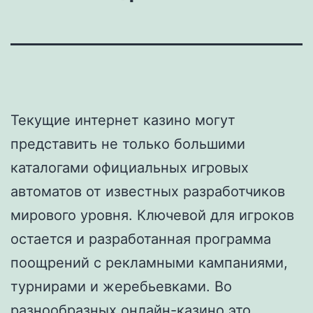
Текущие интернет казино могут
представить не только большими
каталогами официальных игровых
автоматов от известных разработчиков
мирового уровня. Ключевой для игроков
остается и разработанная программа
поощрений с рекламными кампаниями,
турнирами и жеребьевками. Во
разнообразных онлайн-казино это