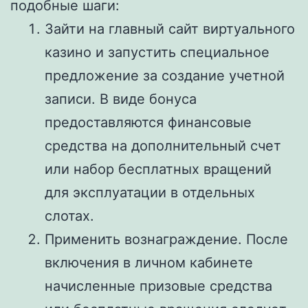
подобные шаги:
Зайти на главный сайт виртуального
казино и запустить специальное
предложение за создание учетной
записи. В виде бонуса
предоставляются финансовые
средства на дополнительный счет
или набор бесплатных вращений
для эксплуатации в отдельных
слотах.
Применить вознаграждение. После
включения в личном кабинете
начисленные призовые средства