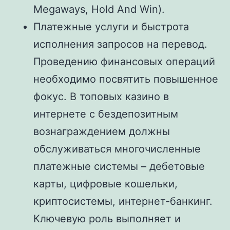
Megaways, Hold And Win).
Платежные услуги и быстрота
исполнения запросов на перевод.
Проведению финансовых операций
необходимо посвятить повышенное
фокус. В топовых казино в
интернете с бездепозитным
вознаграждением должны
обслуживаться многочисленные
платежные системы – дебетовые
карты, цифровые кошельки,
криптосистемы, интернет-банкинг.
Ключевую роль выполняет и