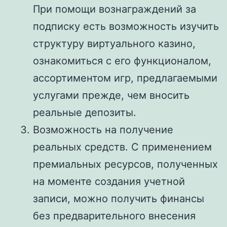
При помощи вознаграждений за
подписку есть возможность изучить
структуру виртуального казино,
ознакомиться с его функционалом,
ассортиментом игр, предлагаемыми
услугами прежде, чем вносить
реальные депозиты.
Возможность на получение
реальных средств. С применением
премиальных ресурсов, полученных
на моменте создания учетной
записи, можно получить финансы
без предварительного внесения