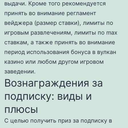
выдачи. Кроме того рекомендуется
принять во внимание регламент
вейджера (размер ставки), лимиты по
игровым развлечениям, лимиты по max
ставкам, а также принять во внимание
период использования бонуса в вулкан
казино или любом другом игровом
заведении.
Вознаграждения за
подписку: виды и
плюсы
С целью получить приз за подписку в