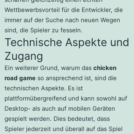
Wettbewerbsvorteil für die Entwickler, die
immer auf der Suche nach neuen Wegen
sind, die Spieler zu fesseln.
Technische Aspekte und
Zugang
Ein weiterer Grund, warum das
chicken
road game
so ansprechend ist, sind die
technischen Aspekte. Es ist
plattformübergreifend und kann sowohl auf
Desktop- als auch auf mobilen Geräten
gespielt werden. Dies bedeutet, dass
Spieler jederzeit und überall auf das Spiel