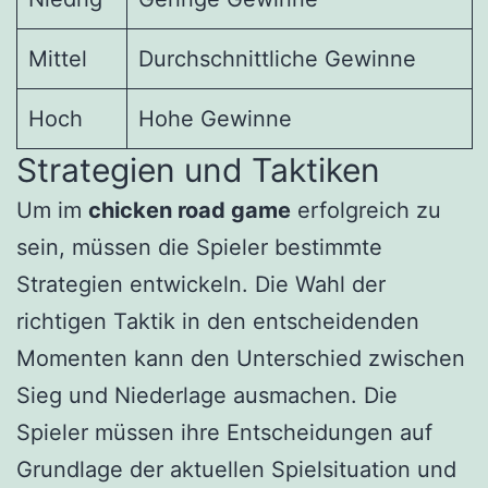
Mittel
Durchschnittliche Gewinne
Hoch
Hohe Gewinne
Strategien und Taktiken
Um im
chicken road game
erfolgreich zu
sein, müssen die Spieler bestimmte
Strategien entwickeln. Die Wahl der
richtigen Taktik in den entscheidenden
Momenten kann den Unterschied zwischen
Sieg und Niederlage ausmachen. Die
Spieler müssen ihre Entscheidungen auf
Grundlage der aktuellen Spielsituation und