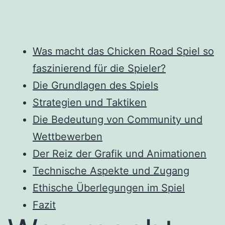
Was macht das Chicken Road Spiel so
faszinierend für die Spieler?
Die Grundlagen des Spiels
Strategien und Taktiken
Die Bedeutung von Community und
Wettbewerben
Der Reiz der Grafik und Animationen
Technische Aspekte und Zugang
Ethische Überlegungen im Spiel
Fazit