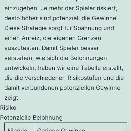
einzugehen. Je mehr der Spieler riskiert,
desto höher sind potenziell die Gewinne.
Diese Strategie sorgt für Spannung und
einen Anreiz, die eigenen Grenzen
auszutesten. Damit Spieler besser
verstehen, wie sich die Belohnungen
entwickeln, haben wir eine Tabelle erstellt,
die die verschiedenen Risikostufen und die
damit verbundenen potenziellen Gewinne
zeigt.
Risiko
Potenzielle Belohnung
Niedrig
Geringe Gewinne