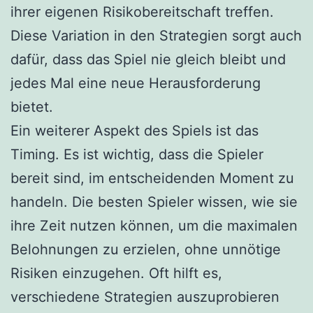
ihrer eigenen Risikobereitschaft treffen.
Diese Variation in den Strategien sorgt auch
dafür, dass das Spiel nie gleich bleibt und
jedes Mal eine neue Herausforderung
bietet.
Ein weiterer Aspekt des Spiels ist das
Timing. Es ist wichtig, dass die Spieler
bereit sind, im entscheidenden Moment zu
handeln. Die besten Spieler wissen, wie sie
ihre Zeit nutzen können, um die maximalen
Belohnungen zu erzielen, ohne unnötige
Risiken einzugehen. Oft hilft es,
verschiedene Strategien auszuprobieren