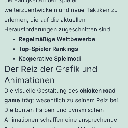
die Fähigkeiten der Spieler
weiterzuentwickeln und neue Taktiken zu
erlernen, die auf die aktuellen
Herausforderungen zugeschnitten sind.
Regelmäßige Wettbewerbe
Top-Spieler Rankings
Kooperative Spielmodi
Der Reiz der Grafik und
Animationen
Die visuelle Gestaltung des
chicken road
game
trägt wesentlich zu seinem Reiz bei.
Die bunten Farben und dynamischen
Animationen schaffen eine ansprechende