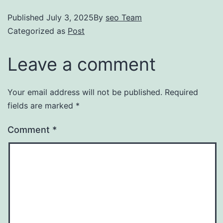
Published
July 3, 2025
By
seo Team
Categorized as
Post
Leave a comment
Your email address will not be published.
Required
fields are marked
*
Comment
*