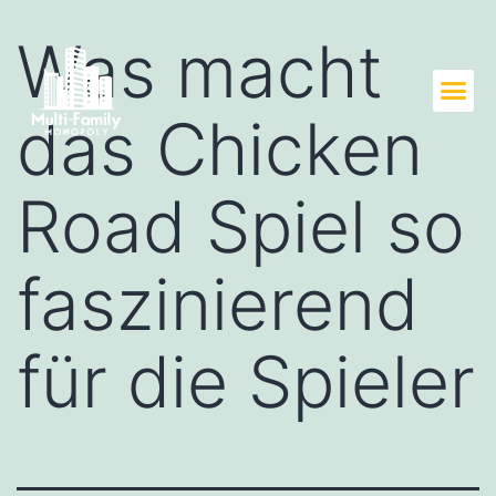
Was macht
das Chicken
Road Spiel so
faszinierend
für die Spieler