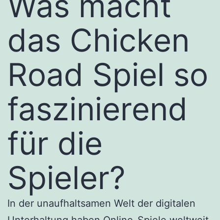
Was macht
das Chicken
Road Spiel so
faszinierend
für die
Spieler?
In der unaufhaltsamen Welt der digitalen